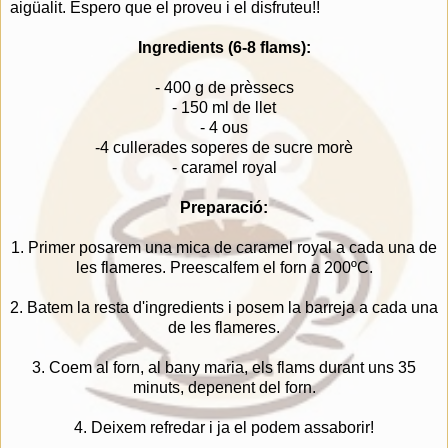
aigüalit. Espero que el proveu i el disfruteu!!
Ingredients (6-8 flams):
- 400 g de prèssecs
- 150 ml de llet
- 4 ous
-4 cullerades soperes de sucre morè
- caramel royal
Preparació:
1. Primer posarem una mica de caramel royal a cada una de
les flameres. Preescalfem el forn a 200ºC.
2. Batem la resta d'ingredients i posem la barreja a cada una
de les flameres.
3. Coem al forn, al bany maria, els flams durant uns 35
minuts, depenent del forn.
4. Deixem refredar i ja el podem assaborir!