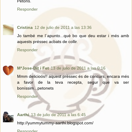
Petons.
Responder
Cristina
12 de julio de 2011 a las 13:36
Jo també me l´apunto...què bo que deu estar i més amb
aquests préssec acbats de collir.
Responder
MªJose-Dit i Fet
13 de julio de 2011 a las 0:16
Mmm delicioós!! aquest prèssec és de concurs, encara més
a favor de la teva recepta, segur que va ser
boníssim...petonets
Responder
Aarthi
13 de julio de 2011 a las 6:45
http://yummytummy-aarthi.blogspot.com/
Responder