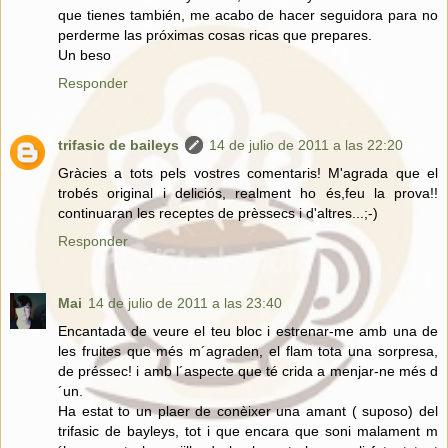
que tienes también, me acabo de hacer seguidora para no
perderme las próximas cosas ricas que prepares.
Un beso
Responder
trifasic de baileys
14 de julio de 2011 a las 22:20
Gràcies a tots pels vostres comentaris! M'agrada que el
trobés original i deliciós, realment ho és,feu la prova!!
continuaran les receptes de prèssecs i d'altres...;-)
Responder
Mai
14 de julio de 2011 a las 23:40
Encantada de veure el teu bloc i estrenar-me amb una de
les fruites que més m´agraden, el flam tota una sorpresa,
de préssec! i amb l´aspecte que té crida a menjar-ne més d
´un.
Ha estat to un plaer de conèixer una amant ( suposo) del
trifasic de bayleys, tot i que encara que soni malament m