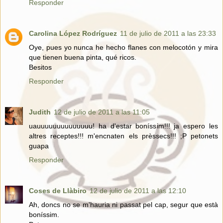
Responder
Carolina López Rodríguez
11 de julio de 2011 a las 23:33
Oye, pues yo nunca he hecho flanes con melocotón y mira
que tienen buena pinta, qué ricos.
Besitos
Responder
Judith
12 de julio de 2011 a las 11:05
uauuuuuuuuuuuuuu! ha d'estar boníssim!!! ja espero les
altres receptes!!! m'encnaten els prèssecs!!! ;P petonets
guapa
Responder
Coses de Llàbiro
12 de julio de 2011 a las 12:10
Ah, doncs no se m'hauria ni passat pel cap, segur que està
boníssim.