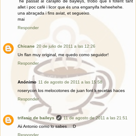
´he passat al carajillo de bayleys, trobo que li fotent tant
allet i poc cafè i licor que és una enganyifa heheehehe.
una abraçada i fins aviat, et segueixo.
mai
Responder
Chicane
20 de julio de 2011 a las 12:26
Un flan muy original, me quedo como seguidor!
Responder
Anónimo
11 de agosto de 2011 a las 15:58
roserycon los melocotones de juan font k recetas haces
Responder
trifasic de baileys
11 de agosto de 2011 a las 21:51
Aii Antonio como lo sabes....:D
Responder